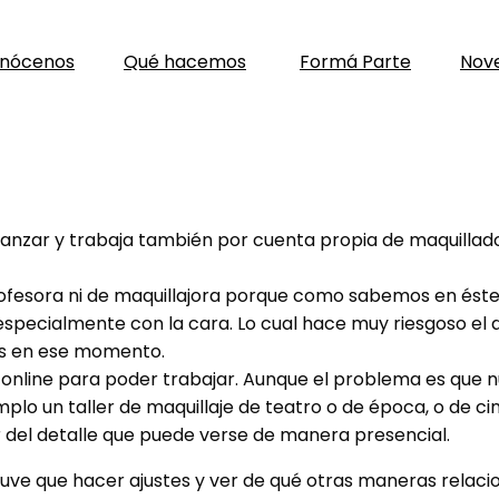
nócenos
Qué hacemos
Formá Parte
Nov
ena: Natalia
 Avanzar y trabaja también por cuenta propia de maquillad
ofesora ni de maquillajora porque como sabemos en éste
 especialmente con la cara. Lo cual hace muy riesgoso el d
os en ese momento.
online para poder trabajar. Aunque el problema es que n
mplo un taller de maquillaje de teatro o de época, o de 
r del detalle que puede verse de manera presencial.
l tuve que hacer ajustes y ver de qué otras maneras rela