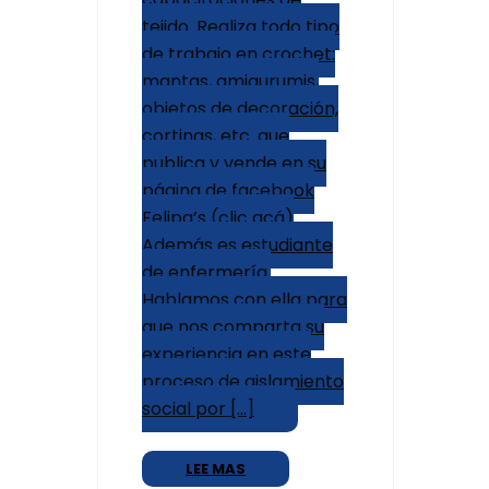
tejido. Realiza todo tipo
de trabajo en crochet:
mantas, amigurumis,
objetos de decoración,
cortinas, etc. que
publica y vende en su
página de facebook
Felipa’s (clic acá)
Además es estudiante
de enfermería.
Hablamos con ella para
que nos comparta su
experiencia en este
proceso de aislamiento
social por […]
LEE MAS