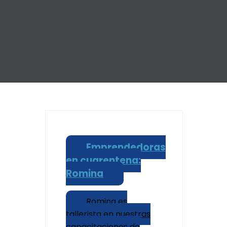
Emprendedoras
en cuarentena:
Romina
Romina es
tallerista en nuestras
capacitaciones de