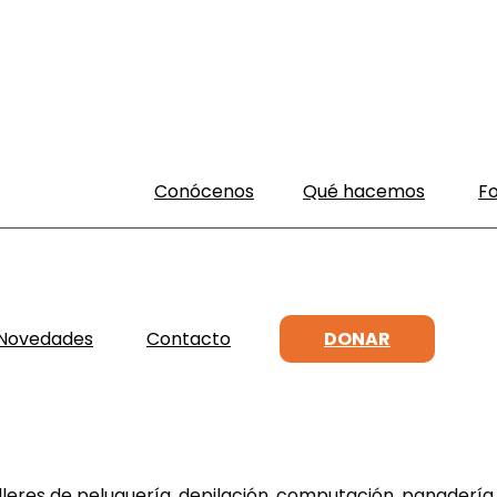
Conócenos
Qué hacemos
F
Novedades
Contacto
DONAR
eres de peluquería, depilación, computación, panadería, m