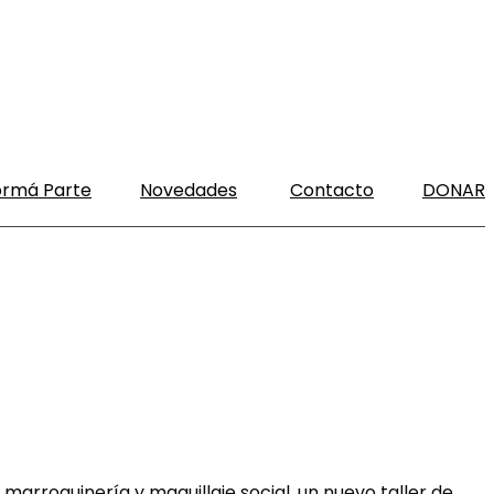
ormá Parte
Novedades
Contacto
DONAR
arroquinería y maquillaje social, un nuevo taller de