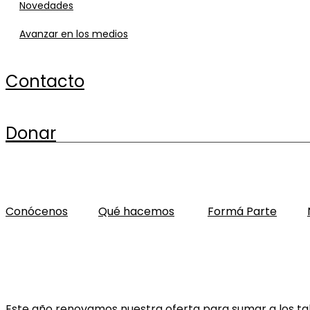
novedades
avanzar en los medios
contacto
donar
Proyecto IDEAME SOCIAL
Conócenos
Qué hacemos
Formá Parte
Este año renovamos nuestra oferta para sumar a los tall